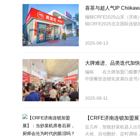
喜茶与超人气IP Chiik
编辑​CRFE2025山东（济
辑​CRFE2025北京国际连
2025-08-13
大牌难进、品类迭代加快
编辑​ 在大牌加盟门槛攀升
中国餐饮连锁化发展白皮书
2025-08-11
【CRFE济南连锁加盟
近几年，智能炒菜机器人出
火候、自动翻炒、定时调味