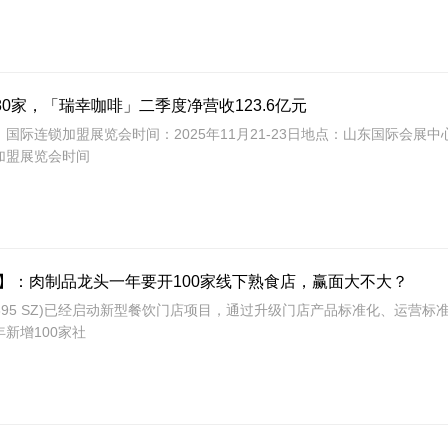
0家，「瑞幸咖啡」二季度净营收123.6亿元
南）国际连锁加盟展览会时间：2025年11月21-23日地点：山东国际会展中
锁加盟展览会时间
展】：肉制品龙头一年要开100家线下熟食店，赢面大不大？
0895 SZ)已经启动新型餐饮门店项目，通过升级门店产品标准化、运营标
新增100家社