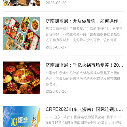
尽人意，如...
2023-03-20
济南加盟展：开店做餐饮，如何操作抖音，才能为门店引流？
抖音目前已成为了很多餐厅引流的“神器”！，只要抖
音玩得好，不愁生意做不好！但有很多餐饮老板投
入了精力和财力，浏览量却少的可怜。该如何正确
利用抖...
2023-03-17
济南加盟展：千亿火锅市场复苏！2023年，还有哪些机会点待挖掘？
一家专注于水牛毛肚的火锅品牌成功引起了市场的
关注，其最新的升级动向也给火锅市场发展带来颇
多思考。
2023-03-16
CRFE2023山东（济南）国际连锁加盟展览会-档期已定
2023山东（济南）国际连锁加盟展览会” 将于2023
年6月16日-18日在济南国际会展中心举办，将继续