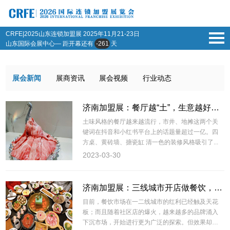
CRFE|2025山东连锁加盟展
2025年11月21-23日
山东国际会展中心— 距开幕还有
-261
天
展会新闻
展商资讯
展会视频
行业动态
济南加盟展：餐厅越“土”，生意越好！这是为什么？
土味风格的餐厅越来越流行，市井、地摊这两个关
键词在抖音和小红书平台上的话题量超过一亿。四
方桌、黄砖墙、搪瓷缸 清一色的装修风格吸引了...
2023-03-30
济南加盟展：三线城市开店做餐饮，到底有多难？
目前，餐饮市场在一二线城市的红利已经触及天花
板；而且随着社区店的爆火，越来越多的品牌涌入
下沉市场，开始进行更为广泛的探索。但效果却不