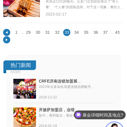
有高达12亿的曝光。众多门店也纷纷推出了“单人
餐”、“个人餐”的团购选择。对于这一现象，餐饮人...
2023-02-17
..
..
1
29
30
31
32
33
34
35
36
37
43
热门新闻
NEWS
CRFE济南连锁加盟展...
2023年众多知名加盟连锁品牌敞开...
2018-12-22
开披萨加盟店，业绩...
展会详细时间及地点?
如今，每到饭点，都会看到必胜客...
2019-02-19