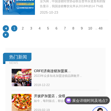
业为例，中国连锁经营协会联合普华永道发布的报
告显示，我国连锁餐饮化率从2018年的14 7%稳
2025-10-23
..
1
2
3
4
5
6
7
8
9
10
48
热门新闻
NEWS
CRFE济南连锁加盟展...
2023年众多知名加盟连锁品牌敞开...
2018-12-22
开披萨加盟店，业绩...
展会详细时间及地点?
如今，每到饭点，都会看到必胜客...
2019-02-19