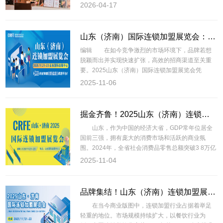
享山东超1亿...
2026-04-17
山东（济南）国际连锁加盟展览会：一场不容错过的行业盛宴
编辑​ 在如今竞争激烈的市场环境下，品牌若想
脱颖而出并实现快速扩张，高效的招商渠道至关重
要。2025山东（济南）国际连锁加盟展览会凭
2025-11-06
掘金齐鲁！2025山东（济南）连锁加盟展11月启幕
山东，作为中国的经济大省，GDP常年位居全
国前三强，拥有庞大的消费市场和活跃的商业氛
围。2024年，全省社会消费品零售总额突破3 8万亿
2025-11-04
品牌集结！山东（济南）连锁加盟展览会，为创业者搭起财富桥梁
在当今商业版图中，连锁加盟行业占据着举足
轻重的地位。市场规模持续扩大，以餐饮行业为