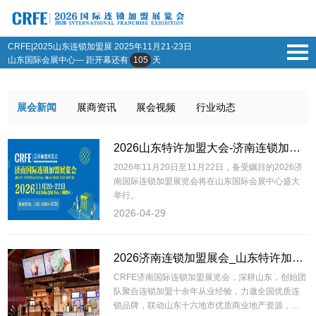
CRFE|2025山东连锁加盟展
2025年11月21-23日
山东国际会展中心— 距开幕还有
105
天
展会新闻
展商资讯
展会视频
行业动态
2026山东特许加盟大会-济南连锁加盟展会-济南加盟展会
2026年11月20日至11月22日，备受瞩目的2026济
南国际连锁加盟展览会将在山东国际会展中心盛大
举行。
2026-04-29
2026济南连锁加盟展会_山东特许加盟展会_济南加盟展
CRFE济南国际连锁加盟展览会，深耕山东，创始团
队聚合连锁加盟十余年从业经验，力邀全国优质连
锁品牌，联动山东十六地市优质商业地产资源，共