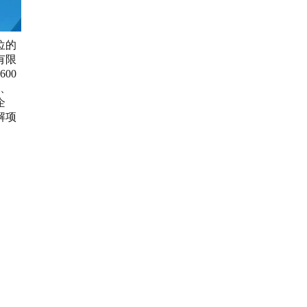
位的
有限
00
吃、
企
解项