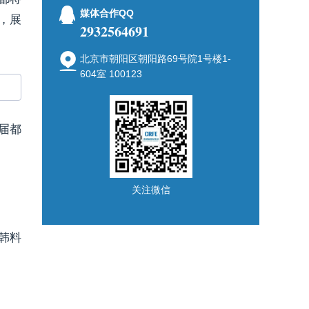
媒体合作QQ
，展
2932564691
北京市朝阳区朝阳路69号院1号楼1-
604室 100123
届都
关注微信
韩料