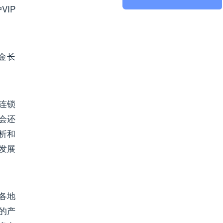
IP
金长
连锁
会还
析和
发展
各地
的产