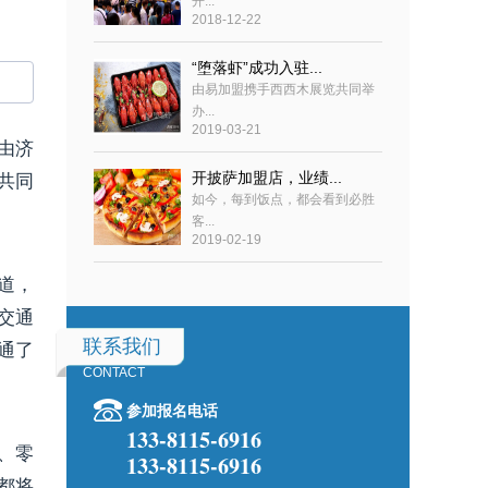
开...
2018-12-22
“堕落虾”成功入驻...
由易加盟携手西西木展览共同举
办...
2019-03-21
由济
共同
开披萨加盟店，业绩...
如今，每到饭点，都会看到必胜
客...
2019-02-19
道，
交通
通了
联系我们
CONTACT
参加报名电话
133-8115-6916
、零
133-8115-6916
都将