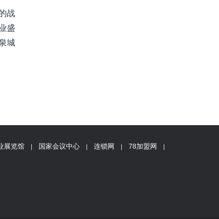
的战
业盛
泉城
业展览馆
国家会议中心
连锁网
78加盟网
|
|
|
|