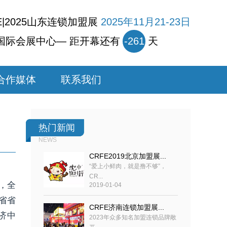
E|2025山东连锁加盟展
2025年11月21-23日
国际会展中心— 距开幕还有
-261
天
合作媒体
联系我们
热门新闻
NEWS
CRFE2019北京加盟展...
“爱上小鲜肉，就是撸不够”，
CR...
，全
2019-01-04
省省
CRFE济南连锁加盟展...
济中
2023年众多知名加盟连锁品牌敞