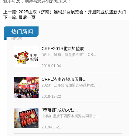
触手可及，期待与您共创辉煌未来！
上一篇:
2025山东（济南）连锁加盟展览会：开启商业机遇新大门
下一篇:
最后一页
热门新闻
NEWS
CRFE2019北京加盟展...
“爱上小鲜肉，就是撸不够”，CR...
2019-01-04
CRFE济南连锁加盟展...
2023年众多知名加盟连锁品牌敞开...
2018-12-22
“堕落虾”成功入驻...
由易加盟携手西西木展览共同举办...
2019-03-21