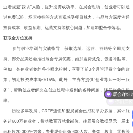
业者规避“踩坑”风险，提升投资成功率。在展会现场，创业者可以通
过免费试吃、场景模拟等方式直观感受项目魅力，与品牌方深度沟通
投资成本、收益预期、运营支持等核心问题，加速加盟合作落地。
获取全方位支持
参与创业培训与实战指导，获取选址、运营、营销等全周期支
持。部分品牌还会推出展会专属优惠，如加盟费减免、设备补贴等。
例如，某创业者签约谷小嘿米粉时，享受了前3个月管理费全免的政
策，初期投资成本降低15%。此外，主办方提供“创业导师一对一服
展会详细
务”，帮助创业者解决在创业过程中遇到的各种问题，降低创业失败
你们展
率。
历经多年发展，CRFE连锁加盟展览会已成功举办多届，累计服
务超600万创业者，带动数百万就业岗位。往届展会数据显示，展出
面积超20,000平方米，专业观众达85,600人次。餐饮、教育、零售等