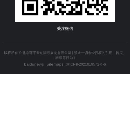
关注微信
版权所有 © 北京环宇餐创国际展览有限公司 { 禁止一切未经授权的引用、拷贝、
转载等行为 }
baidunews
Sitemaps
京ICP备2021019572号-6