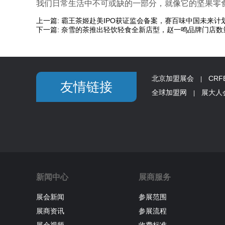
我们日常生活中不可或缺的一部分，就像它的坚果零
上一篇:
霸王茶姬赴美IPO获证监会备案，赛百味中国未来计划每
下一篇:
奈雪的茶推出轻饮轻食全新店型，赵一鸣品牌门店数量
北京加盟展会
CR
|
友情链接
全球加盟网
展大人
|
新闻中心
展商服务
展会新闻
参展范围
展商资讯
参展流程