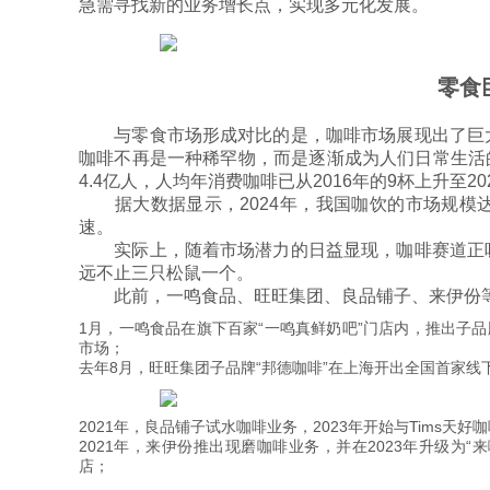
急需寻找新的业务增长点，实现多元化发展。
零食
与零食市场形成对比的是，咖啡市场展现出了巨大
咖啡不再是一种稀罕物，而是逐渐成为人们日常生活的一
4.4亿人，人均年消费咖啡已从2016年的9杯上升至202
据大数据显示，2024年，我国咖饮的市场规模达到11
速。
实际上，随着市场潜力的日益显现，咖啡赛道正吸
远不止三只松鼠一个。
此前，一鸣食品、旺旺集团、良品铺子、来伊份等
1月，一鸣食品在旗下百家“一鸣真鲜奶吧”门店内，推出子品牌
市场；
去年8月，旺旺集团子品牌“邦德咖啡”在上海开出全国首家线
2021年，良品铺子试水咖啡业务，2023年开始与Tims天
2021年，来伊份推出现磨咖啡业务，并在2023年升级为“来咖
店；