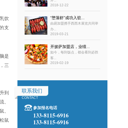
开...
2018-12-22
“堕落虾”成功入驻...
乳饮
由易加盟携手西西木展览共同举
的支
办...
2019-03-21
开披萨加盟店，业绩...
如今，每到饭点，都会看到必胜
脑是
客...
2019-02-19
，三
联系我们
升到
CONTACT
引流、
参加报名电话
鼠、
133-8115-6916
松鼠
133-8115-6916