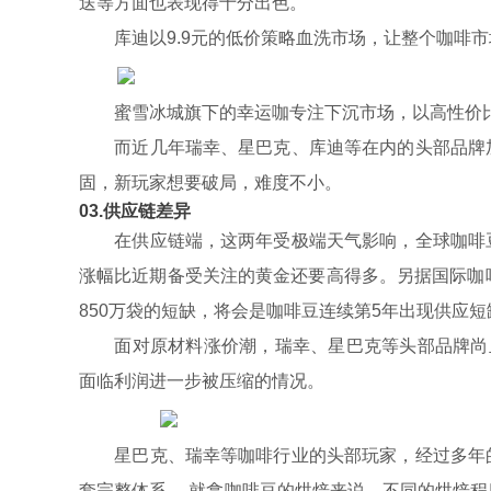
送等方面也表现得十分出色。
库迪以9.9元的低价策略血洗市场，让整个咖啡市
蜜雪冰城旗下的幸运咖专注下沉市场，以高性价比
而近几年瑞幸、星巴克、库迪等在内的头部品牌加
固，新玩家想要破局，难度不小。
03.供应链差异
在供应链端，这两年受极端天气影响，全球咖啡豆
涨幅比近期备受关注的黄金还要高得多。另据国际咖啡贸易
850万袋的短缺，将会是咖啡豆连续第5年出现供应短
面对原材料涨价潮，瑞幸、星巴克等头部品牌尚且
面临利润进一步被压缩的情况。
星巴克、瑞幸等咖啡行业的头部玩家，经过多年的
套完整体系 。就拿咖啡豆的烘焙来说，不同的烘焙