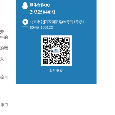
媒体合作QQ
2932564691
北京市朝阳区朝阳路69号院1号楼1-
604室 100123
变，
4年的
%的增
头，
关注微信
局空白
余家门