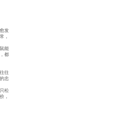
愈发
常，
鼠能
，都
往往
的忠
只松
价，