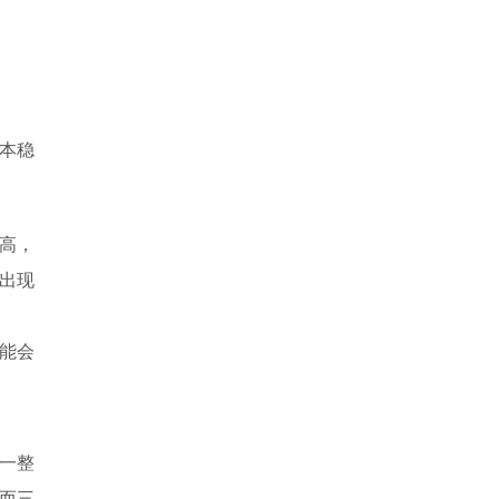
本稳
高，
将出现
能会
一整
而三