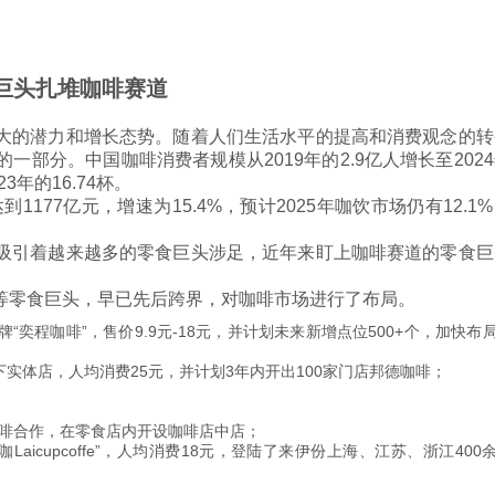
巨头扎堆咖啡赛道
的潜力和增长态势。随着人们生活水平的提高和消费观念的转
部分。中国咖啡消费者规模从2019年的2.9亿人增长至202
3年的16.74杯。
77亿元，增速为15.4%，预计2025年咖饮市场仍有12.1
引着越来越多的零食巨头涉足，近年来盯上咖啡赛道的零食巨
零食巨头，早已先后跨界，对咖啡市场进行了布局。
“奕程咖啡”，售价9.9元-18元，并计划未来新增点位500+个，加快布
下实体店，人均消费25元，并计划3年内开出100家门店邦德咖啡；
好咖啡合作，在零食店内开设咖啡店中店；
Laicupcoffe”，人均消费18元，登陆了来伊份上海、江苏、浙江400