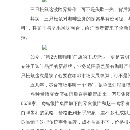
三只松鼠这波跨界操作，可不是头脑一热，背后藏
其实，三只松鼠对咖啡业务的探索早有迹可循。早在
料”，将咖啡与坚果风味融合，给消费者带来了全新
持。
如今，“第2大脑咖啡”门店的正式营业，更是表明
专注于咖啡品类的新品牌，业务范围覆盖所有咖啡产
只松鼠这次是铁了心要在咖啡市场大展拳脚，可不是
近几年，零食市场那叫一个“卷”，竞争激烈程度堪称
各种量贩零食店如雨后春笋般冒出来，万辰集团
6638家。鸣鸣很忙集团旗下的零食很忙和赵一鸣零食
白牌盈利的策略，价格低到超乎想象，差不多七成以
良品铺子这些传统零食品牌，成本居高不下，价格根