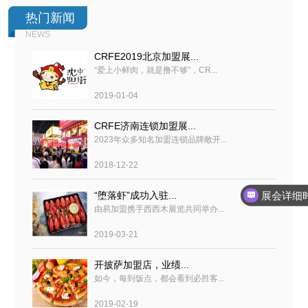
热门新闻
NEWS
CRFE2019北京加盟展...
“爱上小鲜肉，就是撸不够”，CR...
2019-01-04
CRFE济南连锁加盟展...
2023年众多知名加盟连锁品牌敞开...
2018-12-22
展会详细
“堕落虾”成功入驻...
由易加盟携手西西木展览共同举办...
2019-03-21
开披萨加盟店，业绩...
如今，每到饭点，都会看到必胜客...
2019-02-19