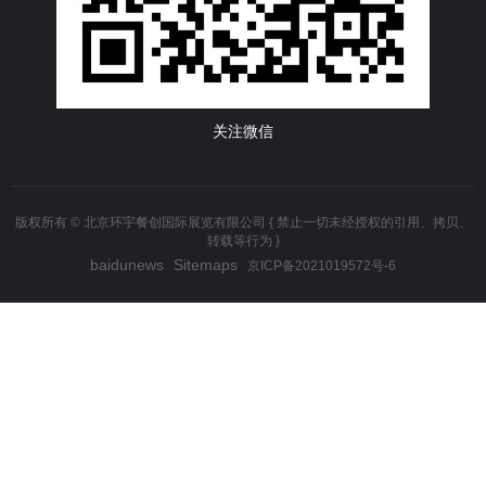
关注微信
版权所有 © 北京环宇餐创国际展览有限公司 { 禁止一切未经授权的引用、拷贝、
转载等行为 }
baidunews
Sitemaps
京ICP备2021019572号-6