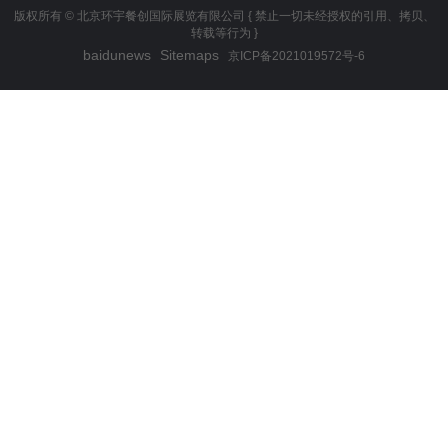
版权所有 © 北京环宇餐创国际展览有限公司 { 禁止一切未经授权的引用、拷贝、
转载等行为 }
baidunews
Sitemaps
京ICP备2021019572号-6