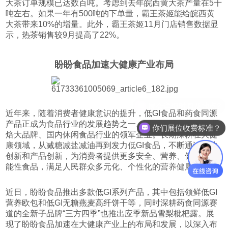
大茶订单规模已达数百吨。考虑到去年皖西黄大茶产量在5千
吨左右。如果一年有500吨的下单量，霸王茶姬能给皖西黄
大茶带来10%的增量。此外，霸王茶姬11月门店销售数据显
示，热茶销售较9月提高了22%。
盼盼食品加速大健康产业布局
近年来，随着消费者健康意识的提升，低GI食品和药食同源
产品正成为食品行业的发展趋势之一。盼盼食品作为国民烘
你们展位收费标准？
焙大品牌、国内休闲食品行业的领军企业。长期深耕在大健
康领域，从减糖减盐减油再到发力低GI食品，不断通过科技
创新和产品创新，为消费者提供更多安全、营养、健康的功
能性食品，满足人民群众多元化、个性化的营养健康需求。
近日，盼盼食品推出多款低GI系列产品，其中包括领鲜低GI
营养欧包和低GI无糖燕麦高纤饼干等，同时深耕药食同源赛
道的全新子品牌“三方四季”也推出应季新品雪梨枇杷露。展
现了盼盼食品加速在大健康产业上的布局和发展，以深入布