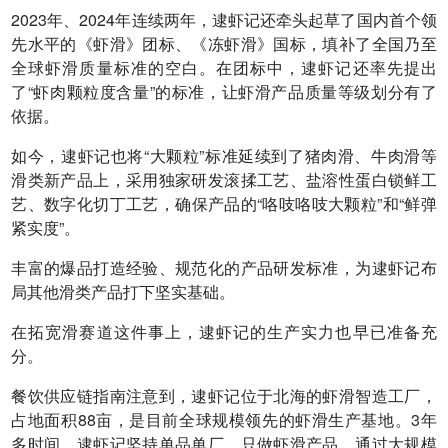
2023年、2024年连续两年，逮虾记还牵头起草了国内首个领
先水平的《虾滑》团标、《冻虾滑》国标，填补了全国乃至
全球虾滑质量标准的空白。在团标中，逮虾记还率先提出
了“虾肉颗粒度含量”的标准，让虾滑产品质量等级划分有了
依据。
如今，逮虾记也将“大颗粒”标准延续到了猪肉滑、牛肉滑等
滑类新产品上，采用独家研发滚揉工艺、盐溶性蛋白锁鲜工
艺、数字化切丁工艺，确保产品的“咯吱咯吱大颗粒”和“鲜弹
紧实度”。
丰富的爆品打造经验、规范化的产品研发标准，为逮虾记布
局其他滑类产品打下坚实基础。
在拓宽滑赛道这件事上，逮虾记的生产实力也早已准备充
分。
餐饮供应链指南注意到，逮虾记位于北海的虾滑智造工厂，
占地面积88亩，是目前全球规模领先的虾滑生产基地。3年
多时间，逮虾记坚持单品单厂，只做虾滑产品，通过大规模