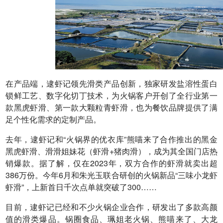
在产品端，逮虾记领先滑类产品创新，独家研发盐溶性蛋白
锁鲜工艺、数字化切丁技术，为火锅客户开创了全行业第一
款黑虎虾滑、第一款大颗粒青虾滑，也为餐饮品牌提供了满
足个性化需求的定制产品。
去年，逮虾记和“火锅界的优衣库”熊喵来了合作推出的黑金
黑虎虾滑、滑滑姐妹花（虾滑+猪肉滑），成为其全国门店热
销爆款。据了解，仅在2023年，双方合作的虾滑就卖出超
386万份。今年6月和朱光玉联合研创的火锅新品“三味小龙虾
虾滑”，上新首日千次点单就突破了300……
目前，逮虾记已经和不少火锅企业合作，研发出了多款高颜
值的滑类爆品。锅圈食品、珮姐老火锅、熊喵来了、大龙