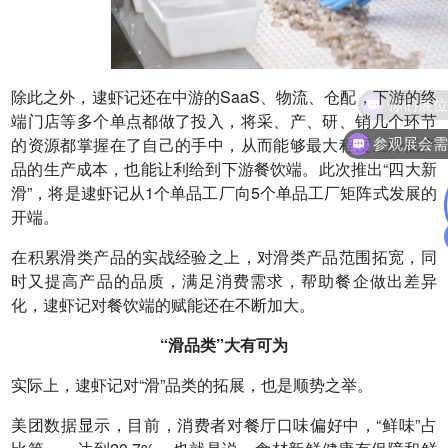
除此之外，逮虾记还在中游的SaaS、物流、仓配，下游的终
端门店等多个单点都做了投入，将采、产、研、销几个环节
参观展会
的资源都掌握在了自己的手中，从而能够最大程度上降低产
品的生产成本，也能让利给到下游餐饮端。此次推出“四大新
滑”，将是逮虾记从1个单品工厂向5个单品工厂矩阵式发展的
开端。
在积累滑类产品的实战经验之上，对滑类产品范围拓宽，同
时又提高产品的品质，满足消费需求，帮助餐企做出差异
化，逮虾记对餐饮端的赋能还在不断加大。
“滑品类”大有可为
实际上，逮虾记对“滑”品类的拓展，也是顺势之举。
美团数据显示，目前，消费者对餐厅口味偏好中，“鲜味”占