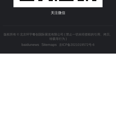
关注微信
版权所有 © 北京环宇餐创国际展览有限公司 { 禁止一切未经授权的引用、拷贝、
转载等行为 }
baidunews
Sitemaps
京ICP备2021019572号-6