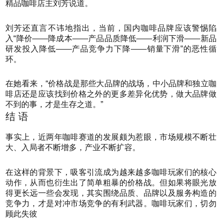
精品咖啡店主刘芳说道。
刘芳还直言不讳地指出，当前，国内咖啡品牌应该警惕陷
入“降价——降成本——产品品质降低——利润下滑——新品
研发投入降低——产品竞争力下降——销量下滑”的恶性循
环。
在她看来，“价格战是那些大品牌的战场，中小品牌和独立咖
啡店还是应该找到价格之外的更多差异化优势，做大品牌做
不到的事，才是生存之道。”
结 语
事实上，近两年咖啡赛道的发展颇为惹眼，市场规模不断壮
大、入局者不断增多，产业不断扩容。
在这样的背景下，吸客引流成为越来越多咖啡玩家们的核心
动作，从而也衍生出了简单粗暴的价格战。但如果将眼光放
得更长远一些会发现，其实围绕品质、品牌以及服务构造的
竞争力，才是对冲市场竞争的有利武器。咖啡玩家们，切勿
顾此失彼