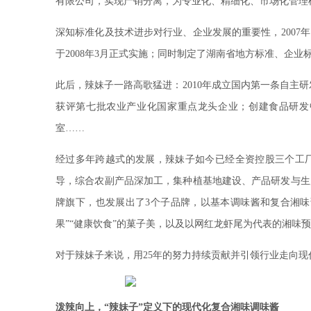
有限公司，实现产销分离，为专业化、精细化、市场化管理
深知标准化及技术进步对行业、企业发展的重要性，2007
于2008年3月正式实施；同时制定了湖南省地方标准、企业
此后，辣妹子一路高歌猛进：2010年成立国内第一条自主研发
获评第七批农业产业化国家重点龙头企业；创建食品研发
室……
经过多年跨越式的发展，辣妹子如今已经全资控股三个工
导，综合农副产品深加工，集种植基地建设、产品研发与生
牌旗下，也发展出了3个子品牌，以基本调味酱和复合湘味
果”“健康饮食”的菓子美，以及以网红龙虾尾为代表的湘味
对于辣妹子来说，用25年的努力持续贡献并引领行业走向
泼辣向上，“辣妹子”定义下的现代化复合湘味调味酱