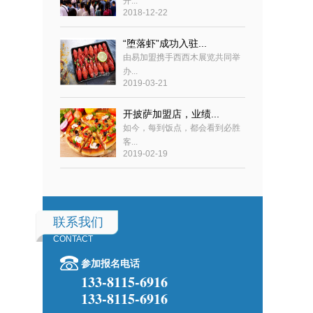
开...
2018-12-22
“堕落虾”成功入驻...
由易加盟携手西西木展览共同举
办...
2019-03-21
开披萨加盟店，业绩...
如今，每到饭点，都会看到必胜
客...
2019-02-19
联系我们
CONTACT
参加报名电话
133-8115-6916
133-8115-6916