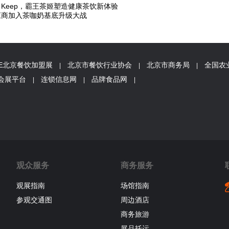
名Keep，霸王茶姬塑造健康茶饮新体验
，供应商加入茶咖奶基底升级大战
FE北京餐饮加盟展
北京市餐饮行业协会
北京市商务局
全国农
|
|
|
会展平台
连锁信息网
品牌食品网
|
|
|
观众服务
商务服务
观展指南
场馆指南
参观交通图
周边酒店
商务旅游
展品托运