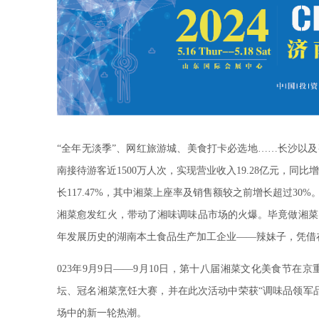
“全年无淡季”、网红旅游城、美食打卡必选地……长沙以及
南接待游客近1500万人次，实现营业收入19.28亿元，同比
长117.47%，其中湘菜上座率及销售额较之前增长超过30%
湘菜愈发红火，带动了湘味调味品市场的火爆。毕竟做湘菜
年发展历史的湖南本土食品生产加工企业——辣妹子，凭借
023年9月9日——9月10日，第十八届湘菜文化美食节
坛、冠名湘菜烹饪大赛，并在此次活动中荣获“调味品领军
场中的新一轮热潮。