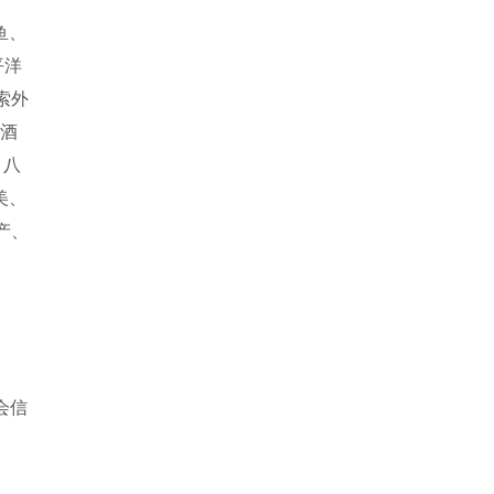
鱼、
平洋
索外
呈酒
、八
美、
产、
会信