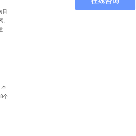
南日
网、
道
目
。本
8个