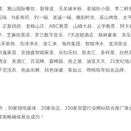
团、雅山国际餐饮、新辣道、无名缘米粉、老城街小面、李二鲜
百味、N多寿司、刘一锅、老诚一锅、雕刻时光、巫山烤鱼、太
、正新鸡排、老根山庄、ABC教育、山姆大叔、乂学教育、阿卡
学、芝麻街英语、罗兰数字音乐、7天连锁酒店、格林豪泰、东
嘉禾装饰、浩泽净水、泉汇来、海尚集团、智猫净水、龙润茶业
尚逸家居、安德森智能家居、乐扣乐扣、歌友汇、多样屋、自然
酒业、美酒汇、百花蜂、森蜂园、燕之屋、迪亚天天、21世纪地
罗尼洗衣、热血街舞、桔色保健、客如云、哗啦啦等知名品牌。
作，30家报纸媒体、20家杂志、150家加盟行业网站联合推广展
传策略确保展会成功！