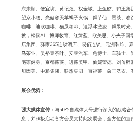
东来顺、便宜坊、黄记煌、权金城、上鱼舫、鸭王集
望京小腰、亮健容天羊蝎子火锅、鲜芋仙、贡茶、赛
咖啡、迪欧咖啡、猫屎咖啡、迪浮冰激凌、鲜果时光
教，松鼠AI、博师教育、红黄蓝、欧美思、小夫子国
店集团、驿家365连锁酒店、易佰连锁、元洲装饰、
马茶业、吴裕泰茶叶、安莱汽车、龟博士、车骑士、
宅家健身、京都薇薇、进薇美甲、仙妮蕾德、刘伶醉
贝因美、中粮集团、联想集团、百福莱、象王洗衣、
展会优势：
强大媒体宣传：
与50个自媒体大号进行深入的战略合
息，并积极启动各方会员支持此次展会，全方位的宣