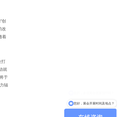
“创
的改
随着
业打
动就
 将于
响力辐
您好，展会开展时间及地点？