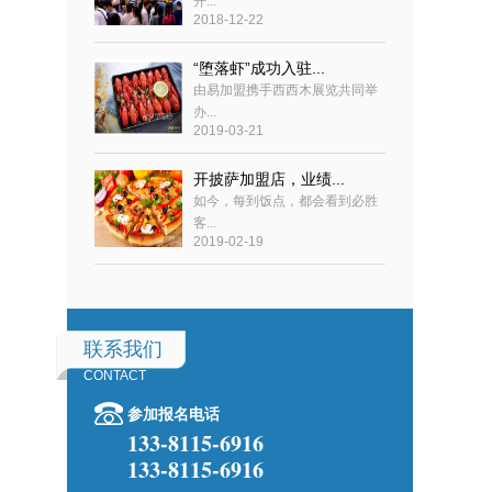
开...
2018-12-22
“堕落虾”成功入驻...
由易加盟携手西西木展览共同举
办...
2019-03-21
开披萨加盟店，业绩...
如今，每到饭点，都会看到必胜
客...
2019-02-19
联系我们
CONTACT
参加报名电话
133-8115-6916
133-8115-6916